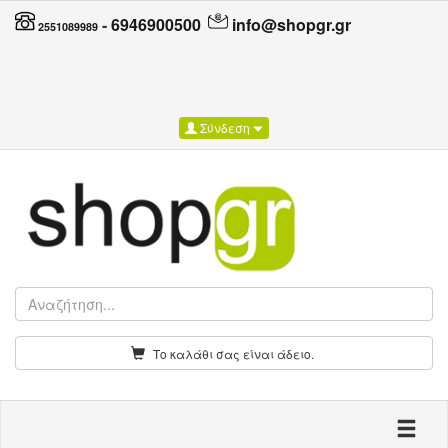
-
6946900500
info@shopgr.gr
2551089989
Σύνδεση
Το καλάθι σας είναι άδειο.
Toggle n