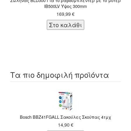
Σωλήνας BLD300 Για το ραβδομπλέντερ με το μοτέρ
The 
IB500LV Ύψος 300mm
169,99 €
Τα πιο δημοφιλή προϊόντα
Bosch BBZ41FGALL Σακούλες Σκούπας 4τμχ
Roh
14,90 €