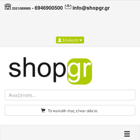
-
6946900500
info@shopgr.gr
2551089989
Σύνδεση
Το καλάθι σας είναι άδειο.
Toggle n