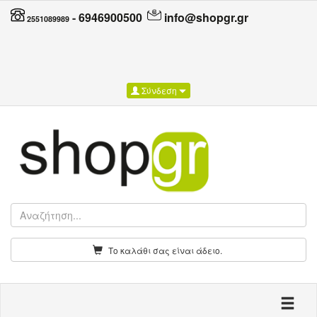
-
6946900500
info@shopgr.gr
2551089989
Σύνδεση
Το καλάθι σας είναι άδειο.
Toggle n