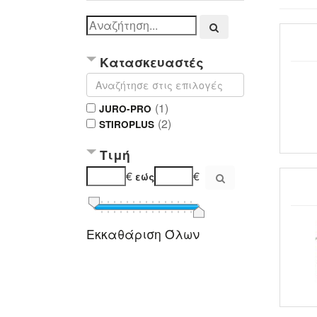
Κατασκευαστές
(1)
JURO-PRO
(2)
STIROPLUS
Τιμή
€
€
εώς
Εκκαθάριση Όλων