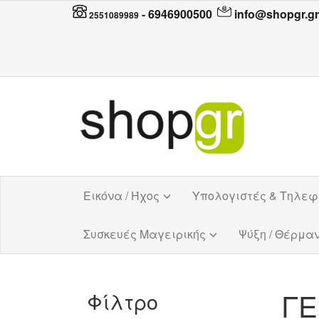
-
6946900500
info@shopgr.gr
2551089989
Εικόνα / Ήχος
Υπολογιστές & Τηλε
Συσκευές Μαγειρικής
Ψύξη / Θέρμα
ΓΕ
Φίλτρο