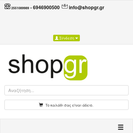
-
6946900500
info@shopgr.gr
2551089989
Σύνδεση
Το καλάθι σας είναι άδειο.
Toggle n