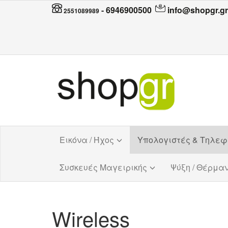
-
6946900500
info@shopgr.gr
2551089989
Εικόνα / Ήχος
Υπολογιστές & Τηλε
Συσκευές Μαγειρικής
Ψύξη / Θέρμα
Wireless