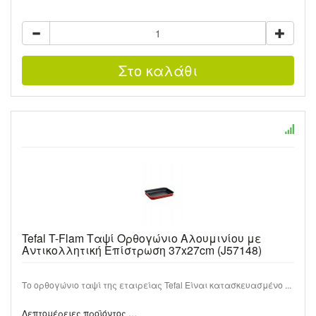
Tefal T-Flam Ταψί Ορθογώνιο Αλουμινίου με
Αντικολλητική Επίστρωση 37x27cm (J57148)
Το ορθογώνιο ταψί της εταιρείας Tefal Είναι κατασκευασμένο ...
Λεπτομέρειες προϊόντος …