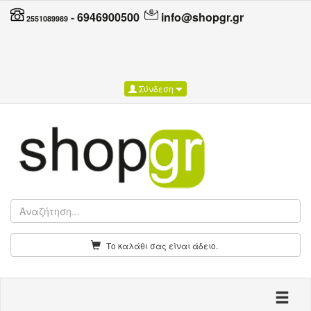
-
6946900500
info@shopgr.gr
2551089989
Σύνδεση
Το καλάθι σας είναι άδειο.
Toggle n