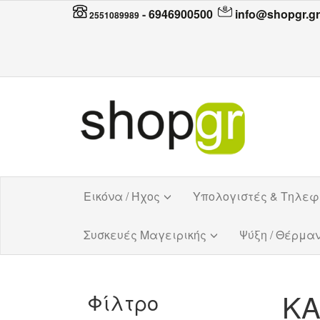
-
6946900500
info@shopgr.gr
2551089989
Εικόνα / Ήχος
Υπολογιστές & Τηλε
Συσκευές Μαγειρικής
Ψύξη / Θέρμα
ΚΑ
Φίλτρο