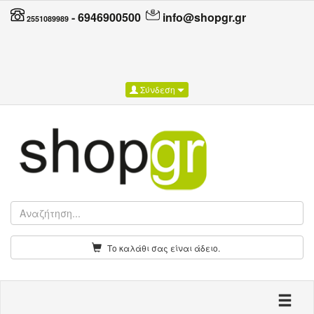
-
6946900500
info@shopgr.gr
2551089989
Σύνδεση
Το καλάθι σας είναι άδειο.
Toggle n