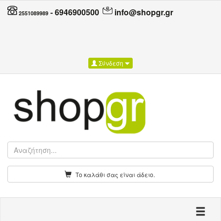
-
6946900500
info@shopgr.gr
2551089989
Σύνδεση
Το καλάθι σας είναι άδειο.
Toggle n