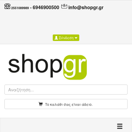
-
6946900500
info@shopgr.gr
2551089989
Σύνδεση
Το καλάθι σας είναι άδειο.
Toggle n