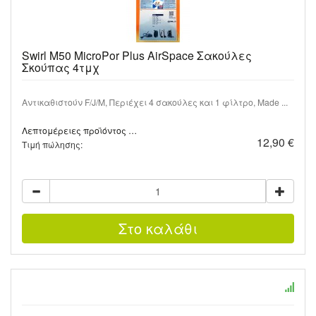
Swirl M50 MicroPor Plus AirSpace Σακούλες
Σκούπας 4τμχ
Αντικαθιστούν F/J/M, Περιέχει 4 σακούλες και 1 φίλτρο, Made ...
Λεπτομέρειες προϊόντος …
12,90 €
Τιμή πώλησης: