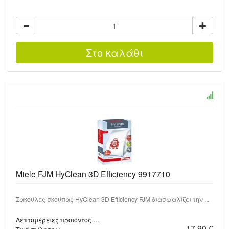
Miele FJM HyClean 3D Efficiency 9917710
Σακούλες σκούπας HyClean 3D Efficiency FJM διασφαλίζει την ...
Λεπτομέρειες προϊόντος …
17,90 €