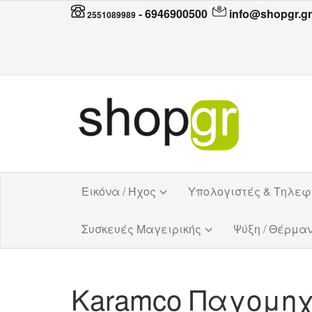
-
6946900500
info@shopgr.gr
2551089989
Εικόνα / Ήχος
Υπολογιστές & Τηλε
Συσκευές Μαγειρικής
Ψύξη / Θέρμα
Karamco Παγομη