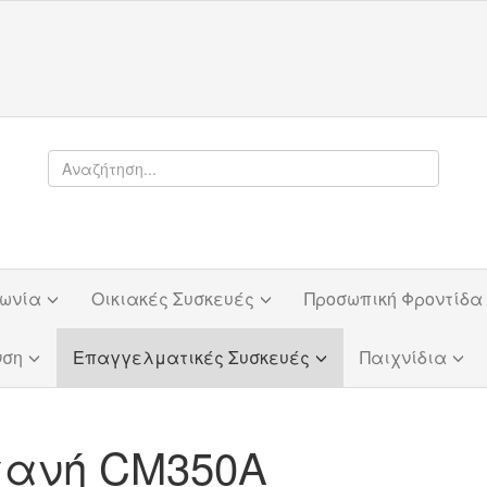
φωνία
Οικιακές Συσκευές
Προσωπική Φροντίδα
νση
Επαγγελματικές Συσκευές
Παιχνίδια
χανή CM350A