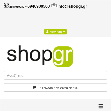
-
6946900500
info@shopgr.gr
2551089989
Σύνδεση
Το καλάθι σας είναι άδειο.
Toggle n