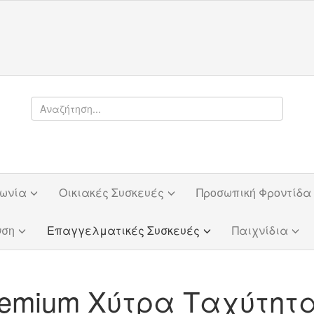
φωνία
Οικιακές Συσκευές
Προσωπική Φροντίδα
νση
Επαγγελματικές Συσκευές
Παιχνίδια
Premium Χύτρα Ταχύτητας