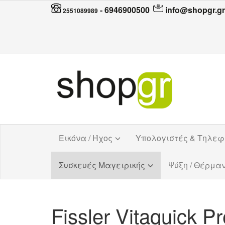
-
6946900500
info@shopgr.gr
2551089989
Εικόνα / Ήχος
Υπολογιστές & Τηλε
Συσκευές Μαγειρικής
Ψύξη / Θέρμα
Fissler Vitaquick 