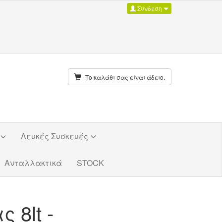
Σύνδεση
Το καλάθι σας είναι άδειο.
Λευκές Συσκευές
Ανταλλακτικά
STOCK
 8lt -